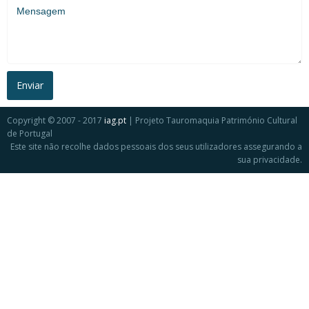
Mensagem
Copyright © 2007 - 2017
iag.pt
| Projeto Tauromaquia Património Cultural
de Portugal
Este site não recolhe dados pessoais dos seus utilizadores assegurando a
sua privacidade.