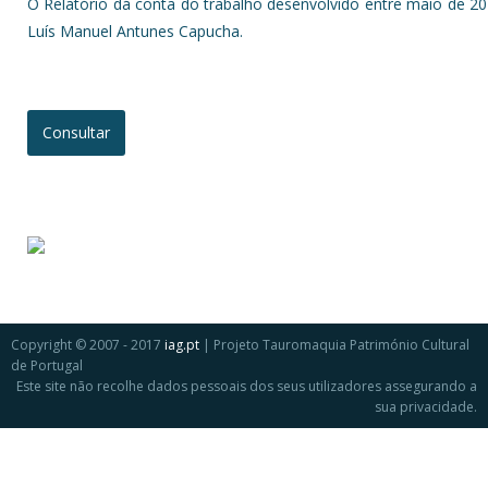
O Relatório dá conta do trabalho desenvolvido entre maio de 
Luís Manuel Antunes Capucha.
Consultar
Copyright © 2007 - 2017
iag.pt
| Projeto Tauromaquia Património Cultural
de Portugal
Este site não recolhe dados pessoais dos seus utilizadores assegurando a
sua privacidade.